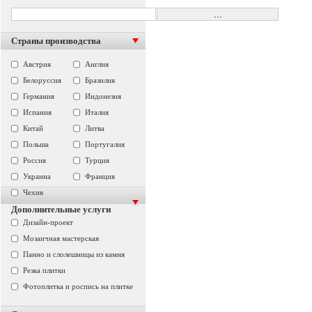
Страны производства
Австрия
Англия
Белоруссия
Бразилия
Германия
Индонезия
Испания
Италия
Китай
Литва
Польша
Португалия
Россия
Турция
Украина
Франция
Чехия
Дополнительные услуги
Дизайн-проект
Мозаичная мастерская
Панно и слолешницы из камня
Резка плитки
Фотоплитка и роспись на плитке