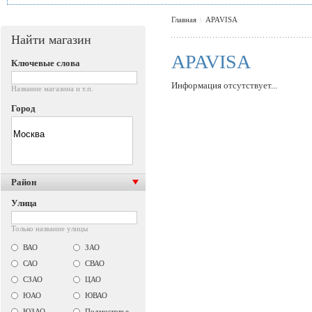
Главная
APAVISA
\
Найти магазин
APAVISA
Ключевые слова
Информация отсутствует...
Название магазина и т.п.
Город
Район
Улица
Только название улицы
ВАО
ЗАО
САО
СВАО
СЗАО
ЦАО
ЮАО
ЮВАО
ЮЗАО
Подмосковье