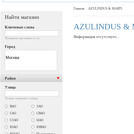
Главная
AZULINDUS & MARTI
\
Найти магазин
AZULINDUS & 
Ключевые слова
Информация отсутствует...
Название магазина и т.п.
Город
Район
Улица
Только название улицы
ВАО
ЗАО
САО
СВАО
СЗАО
ЦАО
ЮАО
ЮВАО
ЮЗАО
Подмосковье