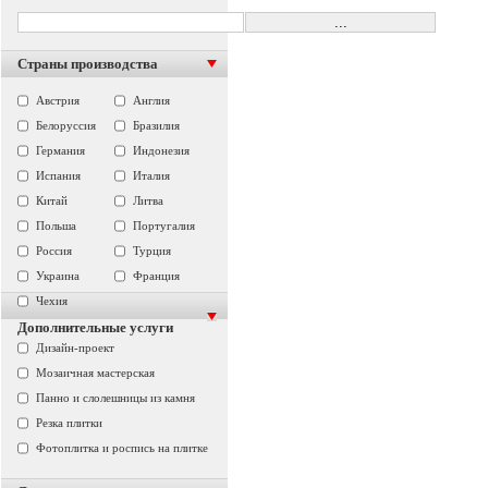
Страны производства
Австрия
Англия
Белоруссия
Бразилия
Германия
Индонезия
Испания
Италия
Китай
Литва
Польша
Португалия
Россия
Турция
Украина
Франция
Чехия
Дополнительные услуги
Дизайн-проект
Мозаичная мастерская
Панно и слолешницы из камня
Резка плитки
Фотоплитка и роспись на плитке