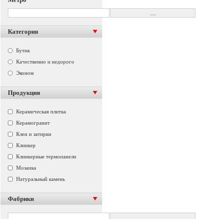
Категория
Бутик
Качественно и недорого
Эконом
Продукция
Керамическая плитка
Керамогранит
Клеи и затирки
Клинкер
Клинкерные термопанели
Мозаика
Натуральный камень
Фабрики