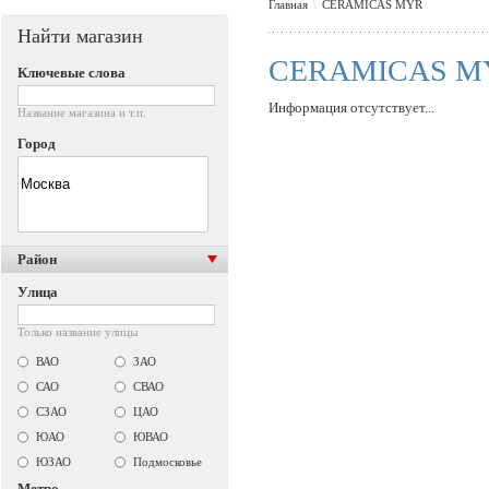
Главная
CERAMICAS MYR
\
Найти магазин
CERAMICAS M
Ключевые слова
Информация отсутствует...
Название магазина и т.п.
Город
Район
Улица
Только название улицы
ВАО
ЗАО
САО
СВАО
СЗАО
ЦАО
ЮАО
ЮВАО
ЮЗАО
Подмосковье
Метро