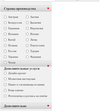
Страны производства
Австрия
Англия
Белоруссия
Бразилия
Германия
Индонезия
Испания
Италия
Китай
Литва
Польша
Португалия
Россия
Турция
Украина
Франция
Чехия
Дополнительные услуги
Дизайн-проект
Мозаичная мастерская
Панно и слолешницы из камня
Резка плитки
Фотоплитка и роспись на плитке
Дополнительно