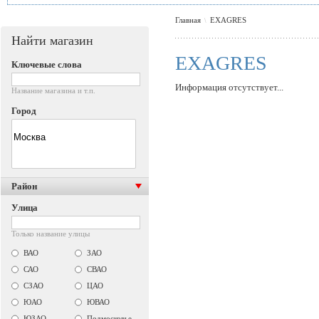
Главная
EXAGRES
\
Найти магазин
EXAGRES
Ключевые слова
Информация отсутствует...
Название магазина и т.п.
Город
Район
Улица
Только название улицы
ВАО
ЗАО
САО
СВАО
СЗАО
ЦАО
ЮАО
ЮВАО
ЮЗАО
Подмосковье