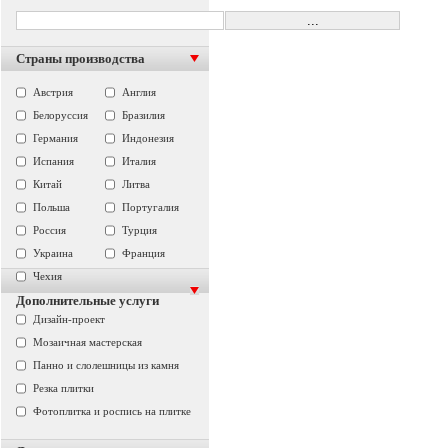
Страны производства
Австрия
Англия
Белоруссия
Бразилия
Германия
Индонезия
Испания
Италия
Китай
Литва
Польша
Португалия
Россия
Турция
Украина
Франция
Чехия
Дополнительные услуги
Дизайн-проект
Мозаичная мастерская
Панно и слолешницы из камня
Резка плитки
Фотоплитка и роспись на плитке