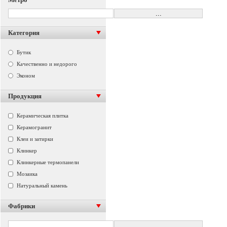
Категория
Бутик
Качественно и недорого
Эконом
Продукция
Керамическая плитка
Керамогранит
Клеи и затирки
Клинкер
Клинкерные термопанели
Мозаика
Натуральный камень
Фабрики