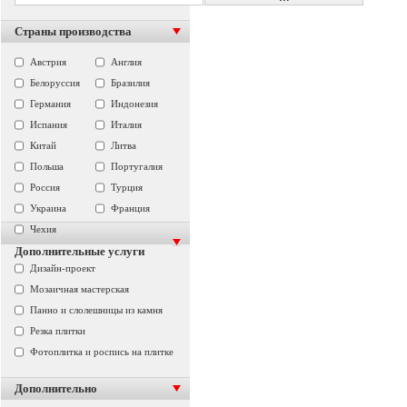
Страны производства
Австрия
Англия
Белоруссия
Бразилия
Германия
Индонезия
Испания
Италия
Китай
Литва
Польша
Португалия
Россия
Турция
Украина
Франция
Чехия
Дополнительные услуги
Дизайн-проект
Мозаичная мастерская
Панно и слолешницы из камня
Резка плитки
Фотоплитка и роспись на плитке
Дополнительно