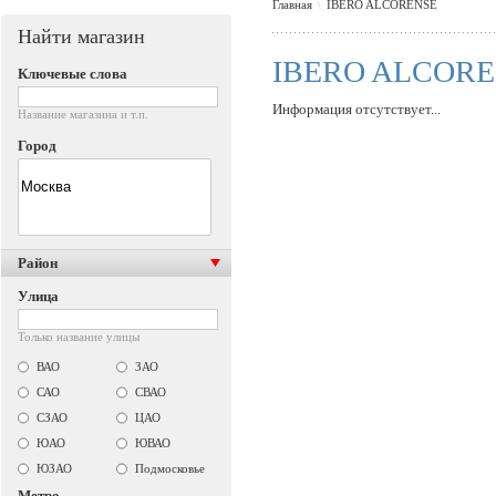
Главная
IBERO ALCORENSE
\
Найти магазин
IBERO ALCOR
Ключевые слова
Информация отсутствует...
Название магазина и т.п.
Город
Район
Улица
Только название улицы
ВАО
ЗАО
САО
СВАО
СЗАО
ЦАО
ЮАО
ЮВАО
ЮЗАО
Подмосковье
Метро