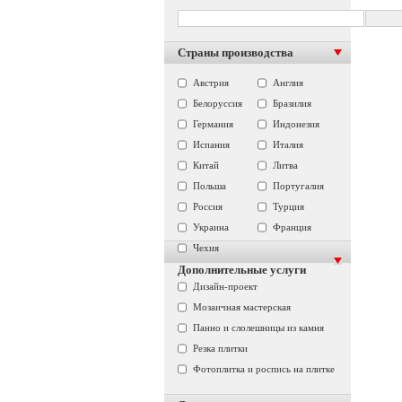
Страны производства
Австрия
Англия
Белоруссия
Бразилия
Германия
Индонезия
Испания
Италия
Китай
Литва
Польша
Португалия
Россия
Турция
Украина
Франция
Чехия
Дополнительные услуги
Дизайн-проект
Мозаичная мастерская
Панно и слолешницы из камня
Резка плитки
Фотоплитка и роспись на плитке