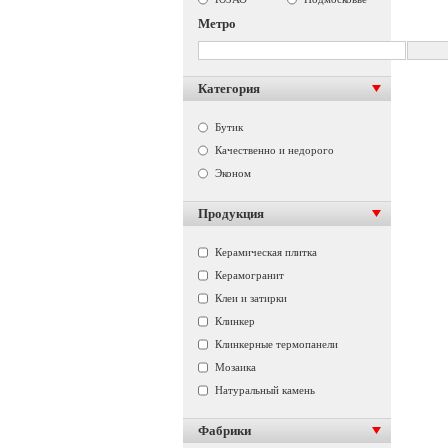
Метро
Категория
Бутик
Качественно и недорого
Эконом
Продукция
Керамическая плитка
Керамогранит
Клеи и затирки
Клинкер
Клинкерные термопанели
Мозаика
Натуральный камень
Фабрики