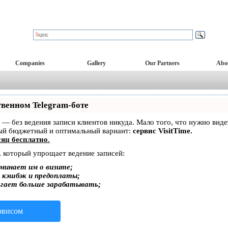
Companies
Gallery
Our Partners
Abo
твенном Telegram-боте
ет — без ведения записи клиентов никуда. Мало того, что нужно вид
мый бюджетный и оптимальный вариант:
сервис VisitTime.
яц бесплатно
.
, который упрощает ведение записей:
минает им о визите;
, кэшбэк и предоплаты;
огает больше зарабатывать;
ервисом