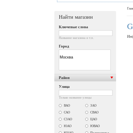
Гла
Найти магазин
G
Ключевые слова
Инф
Название магазина и т.п.
Город
Район
Улица
Только название улицы
ВАО
ЗАО
САО
СВАО
СЗАО
ЦАО
ЮАО
ЮВАО
ЮЗАО
Подмосковье