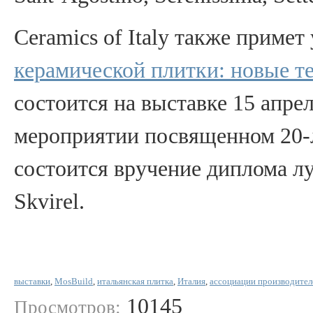
Ceramics of Italy также примет
керамической плитки: новые т
состоится на выставке 15 апрел
мероприятии посвященном 20-л
состоится вручение диплома л
Skvirel.
выставки
,
MosBuild
,
итальянская плитка
,
Италия
,
ассоциации производител
10145
Просмотров: