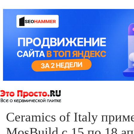
Ceramics of Italy прим
MosBuild с 15 по 18 а