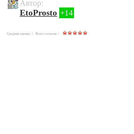
Автор:
EtoProsto
+14
Cредняя оценка:
5
|
Всего голосов:
1
|