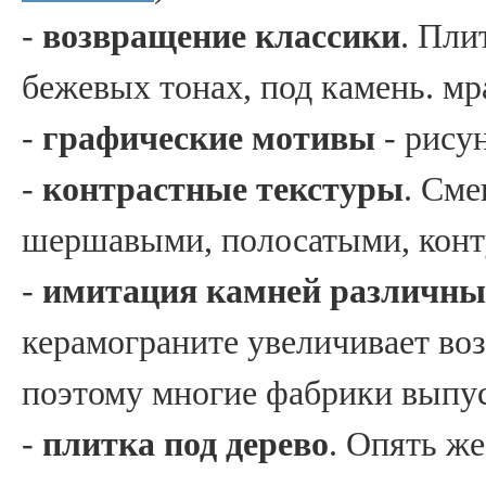
-
возвращение классики
. Пли
бежевых тонах, под камень. мр
-
графические мотивы
- рисун
-
контрастные текстуры
. См
шершавыми, полосатыми, кон
-
имитация камней различны
керамограните увеличивает во
поэтому многие фабрики выпу
-
плитка под дерево
. Опять же