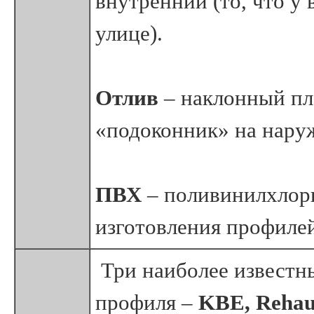
внутренний (то, что у 
улице).
Отлив
– наклонный пл
«подоконник» на наруж
ПВХ
– поливинилхлори
изготовления профилей
Три наиболее известн
профиля –
KBE, Rehau