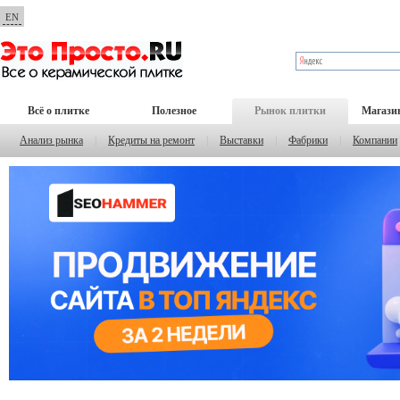
EN
Всё о плитке
Полезное
Рынок плитки
Магази
Анализ рынка
|
Кредиты на ремонт
|
Выставки
|
Фабрики
|
Компании