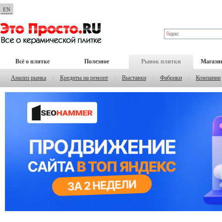
EN
Всё о плитке
Полезное
Рынок плитки
Магази
Анализ рынка
|
Кредиты на ремонт
|
Выставки
|
Фабрики
|
Компании