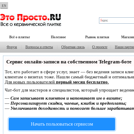
EN
Всё о плитке
Полезное
Рынок плитки
Магази
Форум
|
Вопросы и ответы
|
Обратная связь
|
О проекте
|
Наши партн
Сервис онлайн-записи на собственном Telegram-боте
Тот, кто работает в сфере услуг, знает — без ведения записи кл
клиентам о визитах тоже. Нашли самый бюджетный и оптимальн
Для новых пользователей
первый месяц бесплатно
.
Чат-бот для мастеров и специалистов, который упрощает ведение
—
Сам записывает клиентов и напоминает им о визите;
—
Персонализирует скидки, чаевые, кэшбэк и предоплаты;
—
Увеличивает доходимость и помогает больше зарабатыва
Начать пользоваться сервисом