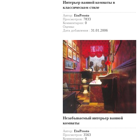
Интерьер ванной комнаты в
классическом стиле
Автор:
EtoProsto
Просмотров:
7833
Комментарии:
0
Оценка:
Дата добавления :
31.01.2006
Незабываемый интерьер ванной
комнаты
Автор:
EtoProsto
Просмотров:
3563
Комментарии:
0