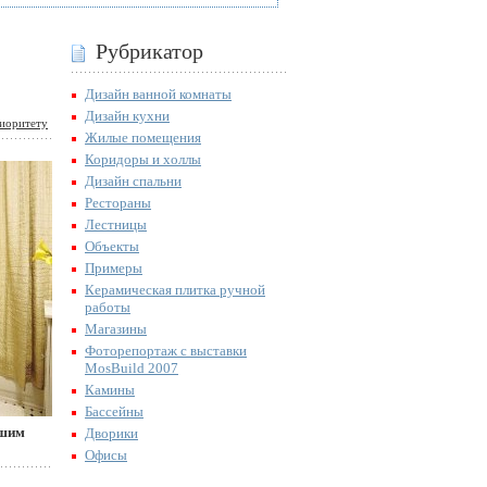
Рубрикатор
Дизайн ванной комнаты
Дизайн кухни
иоритету
Жилые помещения
Коридоры и холлы
Дизайн спальни
Рестораны
Лестницы
Объекты
Примеры
Керамическая плитка ручной
работы
Магазины
Фоторепортаж с выставки
MosBuild 2007
Камины
Бассейны
ьшим
Дворики
Офисы