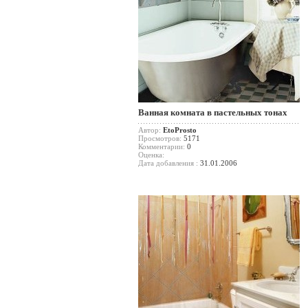
Ванная комната в пастельных тонах
Автор:
EtoProsto
Просмотров:
5171
Комментарии:
0
Оценка:
Дата добавления :
31.01.2006