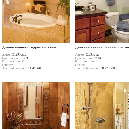
Дизайн ванны с гидромассажем
Дизайн маленькой ванной ком
Автор:
EtoProsto
Автор:
EtoProsto
Просмотров:
4959
Просмотров:
7418
Комментарии:
0
Комментарии:
0
Оценка:
Оценка:
Дата добавления :
31.01.2006
Дата добавления :
31.01.2006