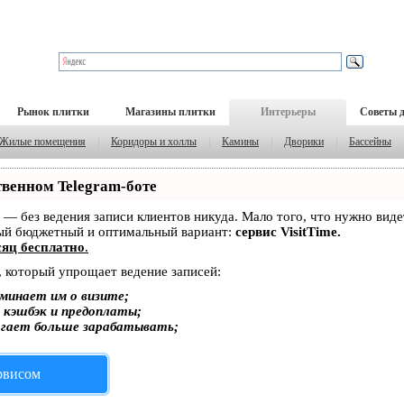
Рынок плитки
Магазины плитки
Интерьеры
Советы 
Жилые помещения
|
Коридоры и холлы
|
Камины
|
Дворики
|
Бассейны
твенном Telegram-боте
ет — без ведения записи клиентов никуда. Мало того, что нужно вид
мый бюджетный и оптимальный вариант:
сервис VisitTime.
яц бесплатно
.
, который упрощает ведение записей:
минает им о визите;
, кэшбэк и предоплаты;
огает больше зарабатывать;
ервисом