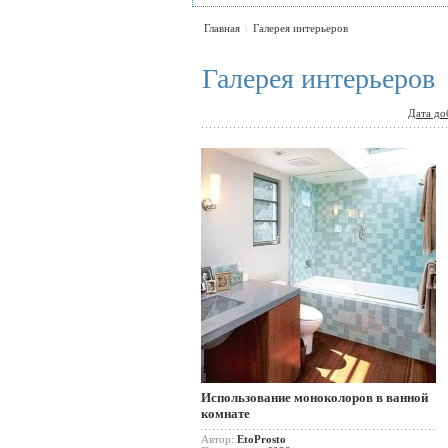
Главная
Галерея интерьеров
\
Галерея интерьеров
Дата до
Использование моноколоров в ванной
комнате
Автор:
EtoProsto