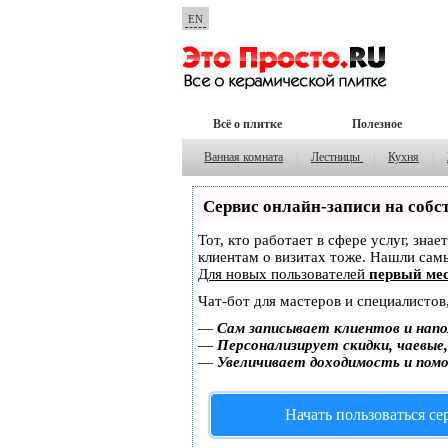
EN
Всё о плитке
Полезное
Ванная комната
|
Лестницы
|
Кухня
|
Сервис онлайн-записи на собс
Тот, кто работает в сфере услуг, зна
клиентам о визитах тоже. Нашли са
Для новых пользователей
первый мес
Чат-бот для мастеров и специалистов
—
Сам записывает клиентов и напо
—
Персонализирует скидки, чаевые
—
Увеличивает доходимость и пом
Начать пользоваться с