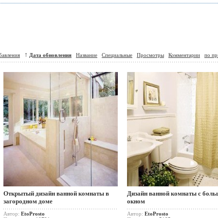
↑
бавления
Дата обновления
Название
Специальные
Просмотры
Комментарии
по пр
Открытый дизайн ванной комнаты в
Дизайн ванной комнаты с бол
загородном доме
окном
Автор:
EtoProsto
Автор:
EtoProsto