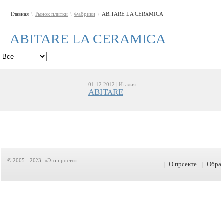
Главная
Рынок плитки
Фабрики
ABITARE LA CERAMICA
\
\
\
ABITARE LA CERAMICA
01.12.2012
|
Италия
ABITARE
© 2005 - 2023, «Это просто»
|
О проекте
|
Обра