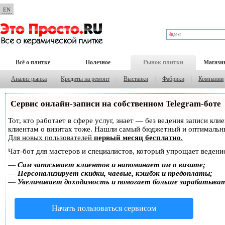
EN
Всё о плитке
Полезное
Рынок плитки
Магази
Анализ рынка
|
Кредиты на ремонт
|
Выставки
|
Фабрики
|
Компании
Сервис онлайн-записи на собственном Telegram-боте
Тот, кто работает в сфере услуг, знает — без ведения записи кл
клиентам о визитах тоже. Нашли самый бюджетный и оптимальн
Для новых пользователей
первый месяц бесплатно
.
Чат-бот для мастеров и специалистов, который упрощает ведение
—
Сам записывает клиентов и напоминает им о визите;
—
Персонализирует скидки, чаевые, кэшбэк и предоплаты;
—
Увеличивает доходимость и помогает больше зарабатыва
Начать пользоваться сервисом