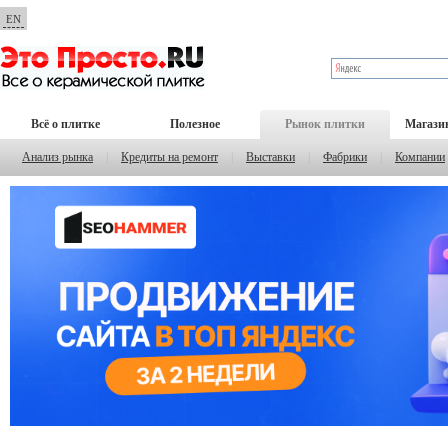
EN
Всё о плитке
Полезное
Рынок плитки
Магази
Анализ рынка
|
Кредиты на ремонт
|
Выставки
|
Фабрики
|
Компании