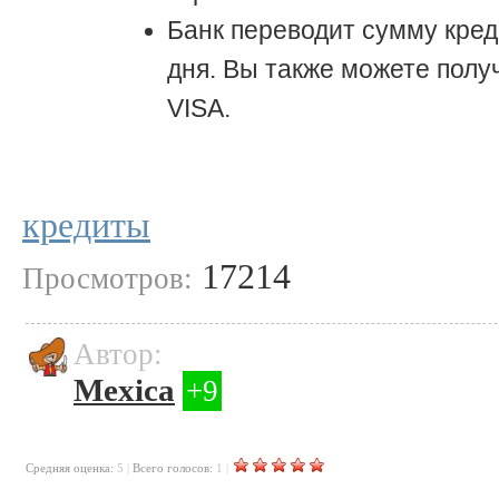
Банк переводит сумму кред
дня. Вы также можете пол
VISA.
кредиты
17214
Просмотров:
Автор:
Mexica
+9
Cредняя оценка:
5
|
Всего голосов:
1
|