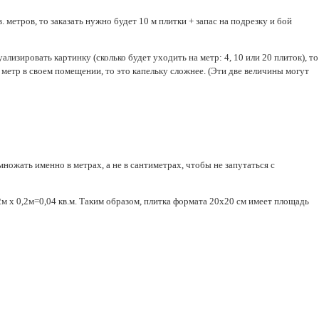
метров, то заказать нужно будет 10 м плитки + запас на подрезку и бой
ализировать картинку (сколько будет уходить на метр: 4, 10 или 20 плиток), то
 метр в своем помещении, то это капельку сложнее. (Эти две величины могут
множать именно в метрах, а не в сантиметрах, чтобы не запутаться с
2м х 0,2м=0,04 кв.м. Таким образом, плитка формата 20х20 см имеет площадь