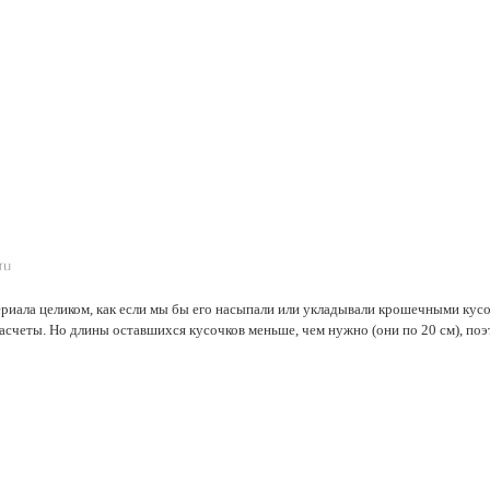
риала целиком, как если мы бы его насыпали или укладывали крошечными кусоч
асчеты. Но длины оставшихся кусочков меньше, чем нужно (они по 20 см), поэ