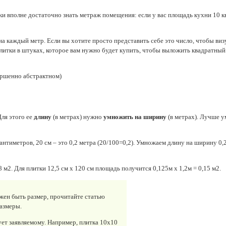
и вполне достаточно знать метраж помещения: если у вас площадь кухни 10 кв. 
на каждый метр. Если вы хотите просто представить себе это число, чтобы визу
плитки в штуках, которое вам нужно будет купить, чтобы выложить квадратный
ершенно абстрактном)
ля этого ее
длину
(в метрах) нужно
умножить на ширину
(в метрах). Лучше у
антиметров, 20 см – это 0,2 метра (20/100=0,2). Умножаем длину на ширину 0,
 м2. Для плитки 12,5 см х 120 см площадь получится 0,125м х 1,2м = 0,15 м2.
лжен быть размер, прочитайте статью
размеры.
ует заявляемому. Например, плитка 10х10