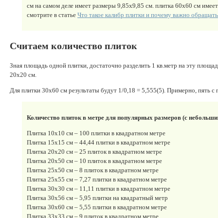
см на самом деле имеет размеры 9,85х9,85 см. плитка 60х60 см имеет
смотрите в статье
Что такое калибр плитки и почему важно обращать
Считаем количество плиток
Зная площадь одной плитки, достаточно разделить 1 кв.метр на эту площад
20х20 см.
Для плитки 30х60 см результаты будут 1/0,18 = 5,555(5). Примерно, пять с
Количество плиток в метре для популярных размеров (с небольш
Плитка 10х10 см – 100 плитки в квадратном метре
Плитка 15х15 см – 44,44 плитки в квадратном метре
Плитка 20х20 см – 25 плиток в квадратном метре
Плитка 20х50 см – 10 плиток в квадратном метре
Плитка 25х50 см – 8 плиток в квадратном метре
Плитка 25х55 см – 7,27 плитки в квадратном метре
Плитка 30х30 см – 11,11 плитки в квадратном метре
Плитка 30х56 см – 5,95 плитки на квадратный метр
Плитка 30х60 см – 5,55 плитки в квадратном метре
Плитка 33х33 см – 9 плиток в квадратном метре