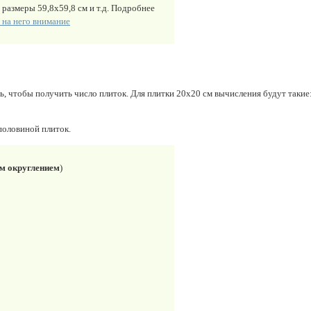
 размеры 59,8х59,8 см и т.д. Подробнее
 на него внимание
ь, чтобы получить число плиток. Для плитки 20х20 см вычисления будут такие: 
 половиной плиток.
им округлением
)