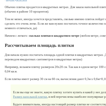
Обычно плитка продается в квадратных метрах. Для заказа напольной плитк
(обычно в районе 10 процентов).
Тем не менее, иногда хочется представлять, сколько именно плиток пойдет 
сделать это очень легко. Если же вам нужно посчитать точное количество 
немного отличаться, да)
Начнем с легкого:
сколько плитки в квадратном метре
(любом метре, сов
Рассчитываем площадь плитки
Для начала нужно посчитать площадь одной плитки в квадратных метрах. Д
переводом квадратных сантиметров в квадратные метры)
Например, возьмем плитку размером 20х20 см. Так как в одном метре 100 с
0,04 кв.м.
Если плитка имеет размер 30 см на 60 см, вычисления дают 0,3м х 0,6м=0,18
Если вы еще не знаете, какую плитку хотите купить и какой у нее до
Размер напольной плитки
, в ней перечислены наиболее популярные 
Будьте внимательны, иногда настоящий размер плитки не соответств