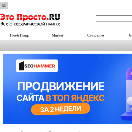
RU
Tiles&Tiling;
Market
Companies
Ga