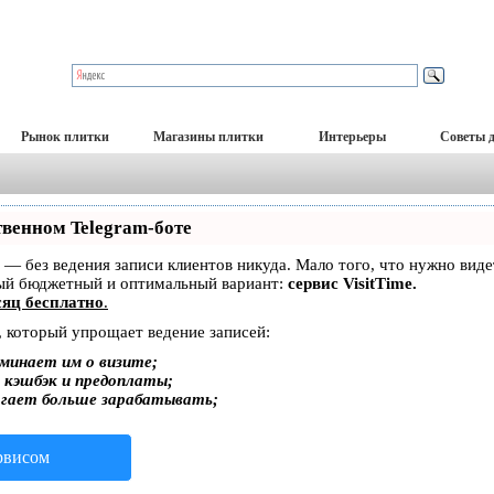
Рынок плитки
Магазины плитки
Интерьеры
Советы 
твенном Telegram-боте
ет — без ведения записи клиентов никуда. Мало того, что нужно вид
мый бюджетный и оптимальный вариант:
сервис VisitTime.
яц бесплатно
.
, который упрощает ведение записей:
минает им о визите;
, кэшбэк и предоплаты;
огает больше зарабатывать;
ервисом