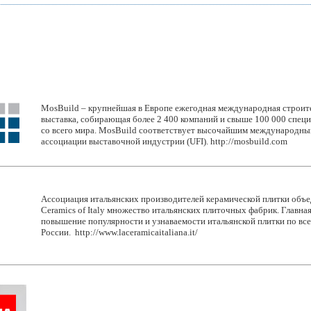
MosBuild – крупнейшая в Европе ежегодная международная строите
выставка, собирающая более 2 400 компаний и свыше 100 000 спец
со всего мира. MosBuild соответствует высочайшим международн
ассоциации выставочной индустрии (UFI). http://mosbuild.com
Ассоциация итальянских производителей керамической плитки объ
Ceramics of Italy множество итальянских плиточных фабрик. Главна
повышение популярности и узнаваемости итальянской плитки по все
России. http://www.laceramicaitaliana.it/