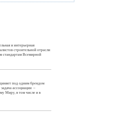
льная и интерьерная
иалистов строительной отрасли
ым стандартам Всемирной
единяет под одним брендом
я задача ассоциации –
му Миру, в том числе и в