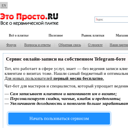
EN
Всё о плитке
Полезное
Рынок плитки
Магази
Форум
|
Вопросы и ответы
|
Обратная связь
|
О проекте
|
Наши партн
Сервис онлайн-записи на собственном Telegram-боте
Тот, кто работает в сфере услуг, знает — без ведения записи кл
клиентам о визитах тоже. Нашли самый бюджетный и оптимальн
Для новых пользователей
первый месяц бесплатно
.
Чат-бот для мастеров и специалистов, который упрощает ведение
—
Сам записывает клиентов и напоминает им о визите;
—
Персонализирует скидки, чаевые, кэшбэк и предоплаты;
—
Увеличивает доходимость и помогает больше зарабатыва
Начать пользоваться сервисом