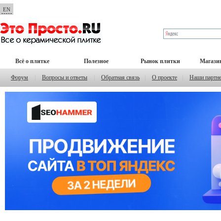
EN
Всё о плитке
Полезное
Рынок плитки
Магази
Форум
|
Вопросы и ответы
|
Обратная связь
|
О проекте
|
Наши партн