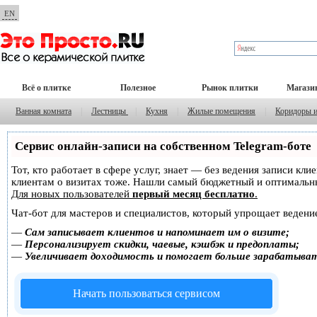
EN
Всё о плитке
Полезное
Рынок плитки
Магази
Ванная комната
|
Лестницы
|
Кухня
|
Жилые помещения
|
Коридоры 
Сервис онлайн-записи на собственном Telegram-боте
Тот, кто работает в сфере услуг, знает — без ведения записи кл
клиентам о визитах тоже. Нашли самый бюджетный и оптимальн
Для новых пользователей
первый месяц бесплатно
.
Чат-бот для мастеров и специалистов, который упрощает ведение
—
Сам записывает клиентов и напоминает им о визите;
—
Персонализирует скидки, чаевые, кэшбэк и предоплаты;
—
Увеличивает доходимость и помогает больше зарабатыва
Начать пользоваться сервисом