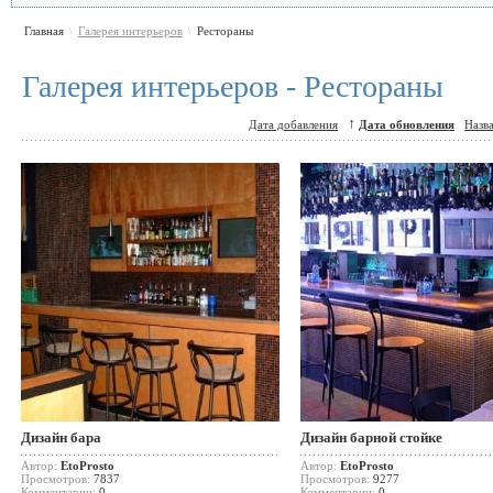
Главная
Галерея интерьеров
Рестораны
\
\
Галерея интерьеров - Рестораны
↑
Дата добавления
Дата обновления
Назв
Дизайн бара
Дизайн барной стойке
Автор:
EtoProsto
Автор:
EtoProsto
Просмотров:
7837
Просмотров:
9277
Комментарии:
0
Комментарии:
0