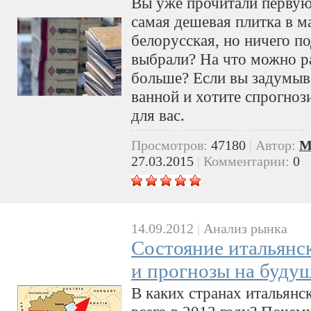
Вы уже прочитали первую ч
самая дешевая плитка в ма
белорусская, но ничего п
выбрали? На что можно ра
больше? Если вы задумыва
ванной и хотите спрогнози
для вас.
Просмотров:
47180
|
Автор:
M
27.03.2015
|
Комментарии:
0
14.09.2012
|
Анализ рынка
Состояние итальянс
и прогнозы на буду
В каких странах итальянс