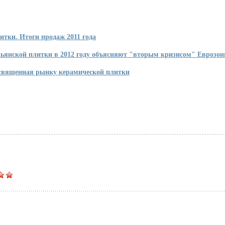
тки. Итоги продаж 2011 года
льянской плитки в 2012 году объясняют "вторым кризисом" Еврозо
священная рынку керамической плитки