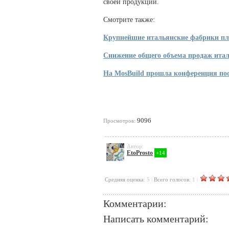
своей продукции.
Смотрите также:
Крупнейшие итальянские фабрики пли
Снижение общего объема продаж ита
На MosBuild прошла конференция по
9096
Просмотров:
Автор:
EtoProsto
+14
Cредняя оценка:
5
|
Всего голосов:
1
|
Комментарии:
Написать комментарий: