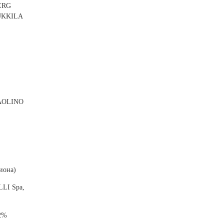
BERG
UKKILA
CAOLINO
иона)
LI Spa,
72%