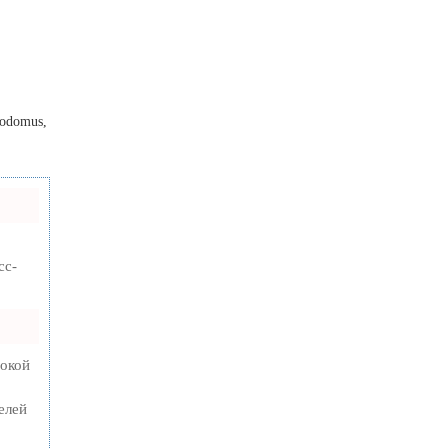
odomus,
сс-
сокой
елей