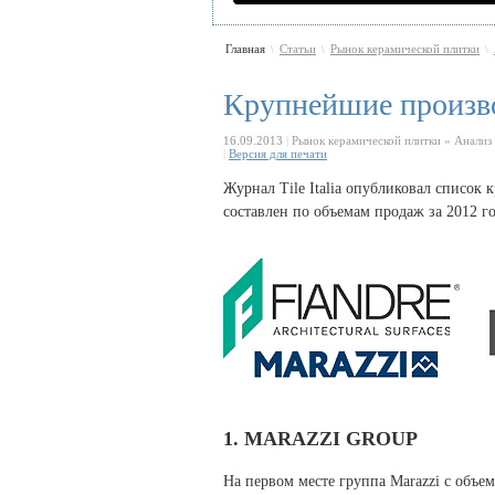
Главная
Статьи
Рынок керамической плитки
\
\
\
Крупнейшие произво
16.09.2013
|
Рынок керамической плитки » Анализ
|
Версия для печати
Журнал Tile Italia опубликовал список
составлен по объемам продаж за 2012 го
1.
MARAZZI
GROUP
На первом месте группа Marazzi с объем