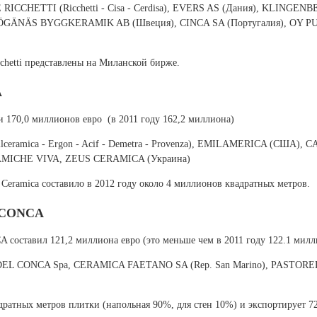
ICCHETTI (Ricchetti - Cisa - Cerdisa), EVERS AS (Дания), KLINGEN
ÖGÄNÄS BYGGKERAMIK AB (Швеция), CINCA SA (Португалия), OY P
cchetti представлены на Миланской бирже.
A
 170,0 миллионов евро (в 2011 году 162,2 миллиона)
ceramica - Ergon - Acif - Demetra - Provenza), EMILAMERICA (США), 
RAMICHE VIVA, ZEUS CERAMICA (Украина)
Ceramica составило в 2012 году около 4 миллионов квадратных метров.
 CONCA
оставил 121,2 миллиона евро (это меньше чем в 2011 году 122.1 милл
DEL CONCA Spa, CERAMICA FAETANO SA (Rep. San Marino), PASTOREL
дратных метров плитки (напольная 90%, для стен 10%) и экспортирует 