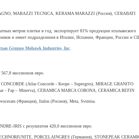
 RAGNO, MARAZZI TECNICA, KERAMA MARAZZI (Россия), CERABATI
атных метров плитки в год, экспортирует 81% продукции итальянского
удников и имеет подразделения в Италии, Испании, Франции, России и С
тью Gruppo Mohawk Industries, Inc
.
 567,8 миллионов евро.
 CONCORDE (Atlas Concorde - Keope – Supergres), MIRAGE GRANITO
r - Fap – Minerva), CERAMICA MARCA CORONA, CERAMICA REFIN
ceram (Франция), Italon (Росиия), Meta, Svimisa.
ANDRE-IRIS с результатом 420,0 миллионов евро.
, TECHNORIUNITE, PORCELAINGRES (Германия), STONEPEAK CERAMI