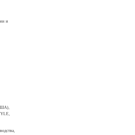
ции и
США),
TYLE,
водства,