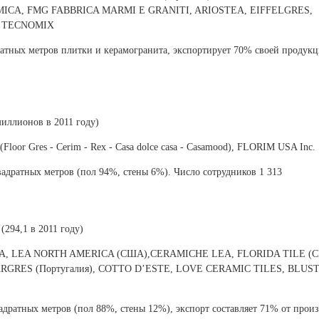
MICA, FMG FABBRICA MARMI E GRANITI, ARIOSTEA, EIFFELGRES,
, TECNOMIX
атных метров плитки и керамогранита, экспортирует 70% своей продук
иллионов в 2011 году)
or Gres - Cerim - Rex - Casa dolce casa - Casamood), FLORIM USA Inc.
адратных метров (пол 94%, стены 6%). Число сотрудников 1 313
(294,1 в 2011 году)
RIA, LEA NORTH AMERICA (США),CERAMICHE LEA, FLORIDA TILE (
GRES (Португалия), COTTO D’ESTE, LOVE CERAMIC TILES, BLUS
дратных метров (пол 88%, стены 12%), экспорт составляет 71% от произ