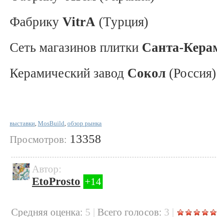
Фабрику
VitrA
(Турция)
Сеть магазинов плитки
Санта-Кера
Керамический завод
Сокол
(Россия)
выставки
,
MosBuild
,
обзор рынка
13358
Просмотров:
Автор:
EtoProsto
+14
Cредняя оценка:
5
|
Всего голосов:
3
|