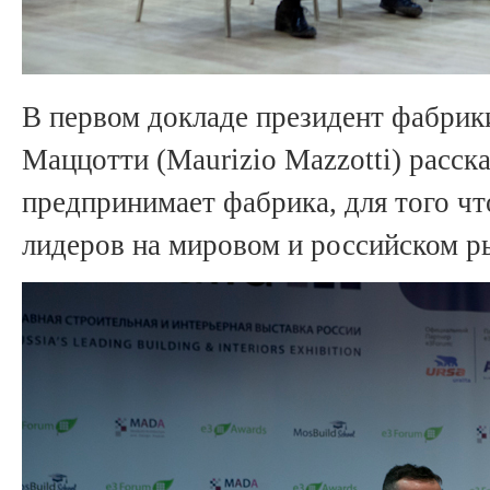
В первом докладе президент фабрик
Маццотти (Maurizio Mazzotti) расска
предпринимает фабрика, для того ч
лидеров на мировом и российском р