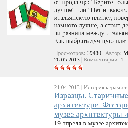
от продавца: "Берите толь
лучше" или "Нет никакого
итальянскую плитку, пове
намного лучше, а стоит д
ли разница между итальян
Как выбрать лучшую пли
Просмотров:
39480
|
Автор:
M
26.05.2013
|
Комментарии:
1
21.04.2013
|
История керамиче
Изразцы. Старинные
архитектуре. Фотор
музее архитектуры 
19 апреля в музее архите