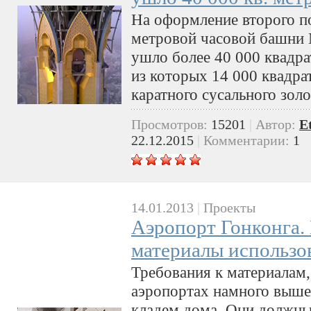
На оформление второго по
метровой часовой башни 
ушло более 40 000 квадра
из которых 14 000 квадра
каратного сусального золо
Просмотров:
15201
|
Автор:
E
22.12.2015
|
Комментарии:
1
14.01.2013
|
Проекты
Аэропорт Гонконга.
материалы использов
Требования к материалам
аэропортах намного выше,
кладем дома. Они должн