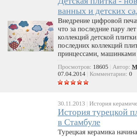
Детская плитка - но
ванных и детских са
Внедрение цифровой печат
что за последние пару ле
коллекций детской плитки
последних коллекций плит
принцессами, машинками 
Просмотров:
18605
|
Автор:
M
07.04.2014
|
Комментарии:
0
30.11.2013
|
История керамиче
История турецкой п
в Стамбуле
Турецкая керамика начин