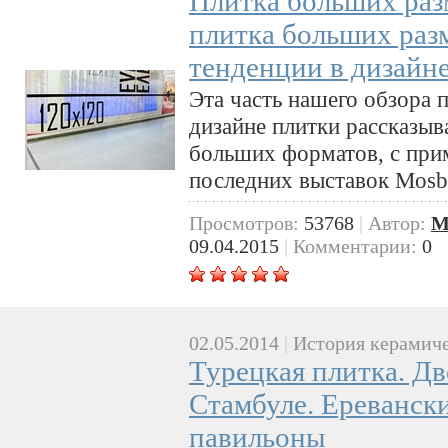
Плитка больших раз
плитка больших раз
тенденции в дизайн
Эта часть нашего обзора 
дизайне плитки рассказыв
больших форматов, с при
последних выставок Mosbui
Просмотров:
53768
|
Автор:
M
09.04.2015
|
Комментарии:
0
02.05.2014
|
История керамиче
Турецкая плитка. Д
Стамбуле. Ереванск
павильоны