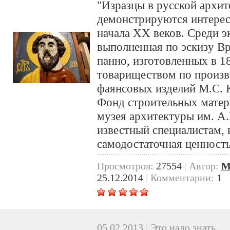
"Изразцы в русской архит
демонстрируются интерес
начала XX веков. Среди эк
выполненная по эскизу Вр
панно, изготовленных в 1
товариществом по произ
фаянсовых изделий М.С. К
Фонд строительных матер
музея архитектуры им. А
известный специалистам, 
самодостаточная ценность
Просмотров:
27554
|
Автор:
M
25.12.2014
|
Комментарии:
1
05.02.2013
|
Это надо знать