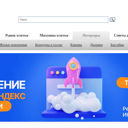
Рынок плитки
Магазины плитки
Интерьеры
Советы 
Жилые помещения
|
Коридоры и холлы
|
Камины
|
Дворики
|
Бассейны