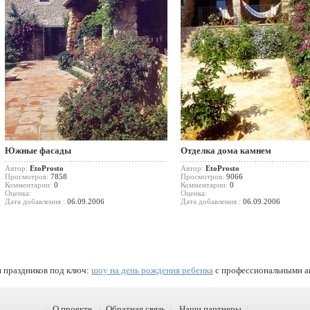
Южные фасады
Отделка дома камнем
Автор:
EtoProsto
Автор:
EtoProsto
Просмотров:
7858
Просмотров:
9066
Комментарии:
0
Комментарии:
0
Оценка:
Оценка:
Дата добавления :
06.09.2006
Дата добавления :
06.09.2006
 праздников под ключ:
шоу на день рождения ребенка
с профессиональными а
|
О проекте
|
Обратная связь
|
Наши партнеры
|