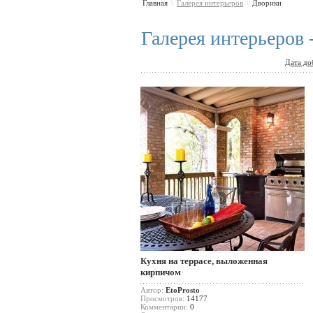
Главная
Галерея интерьеров
Дворики
\
\
Галерея интерьеров 
Дата до
Кухня на террасе, выложенная
кирпичом
Автор:
EtoProsto
Просмотров:
14177
Комментарии:
0