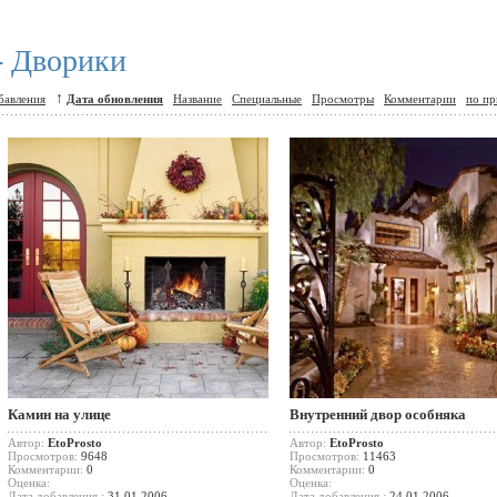
- Дворики
↑
бавления
Дата обновления
Название
Специальные
Просмотры
Комментарии
по пр
Камин на улице
Внутренний двор особняка
Автор:
EtoProsto
Автор:
EtoProsto
Просмотров:
9648
Просмотров:
11463
Комментарии:
0
Комментарии:
0
Оценка:
Оценка:
Дата добавления :
31.01.2006
Дата добавления :
24.01.2006