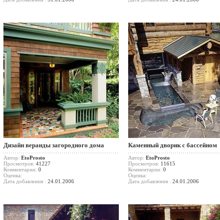
Дизайн веранды загородного дома
Каменный дворик с бассейном
Автор:
EtoProsto
Автор:
EtoProsto
Просмотров:
41227
Просмотров:
11615
Комментарии:
0
Комментарии:
0
Оценка:
Оценка:
Дата добавления :
24.01.2006
Дата добавления :
24.01.2006