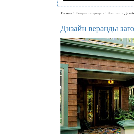
Главная
Галерея интерьеров
Дворики
Дизай
\
\
\
Дизайн веранды заг