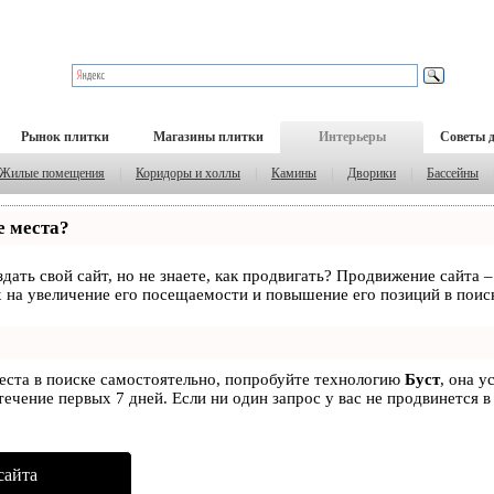
Рынок плитки
Магазины плитки
Интерьеры
Советы 
Жилые помещения
|
Коридоры и холлы
|
Камины
|
Дворики
|
Бассейны
е места?
дать свой сайт, но не знаете, как продвигать? Продвижение сайта –
 на увеличение его посещаемости и повышение его позиций в поис
места в поиске самостоятельно, попробуйте технологию
Буст
, она у
ечение первых 7 дней. Если ни один запрос у вас не продвинется в
сайта