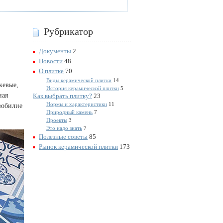
Рубрикатор
Документы
2
Новости
48
О плитке
70
Виды керамической плитки
14
жевые,
История керамической плитки
5
ная
Как выбрать плитку?
23
Нормы и характеристики
11
зобилие
Природный камень
7
Проекты
3
Это надо знать
7
Полезные советы
85
Рынок керамической плитки
173