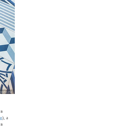
 в
ии
), а
 в