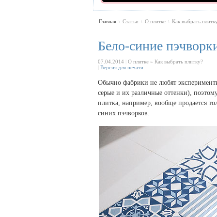
Главная
Статьи
О плитке
Как выбрать плитк
\
\
\
Бело-синие пэчворки
07.04.2014
|
О плитке » Как выбрать плитку?
|
Версия для печати
Обычно фабрики не любят эксперименти
серые и их различные оттенки), поэтом
плитка, например, вообще продается то
синих пэчворков.