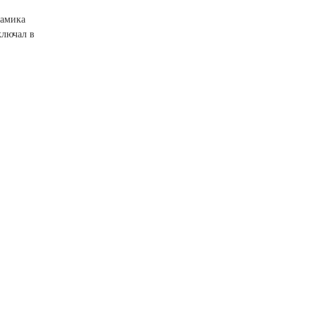
рамика
ключал в