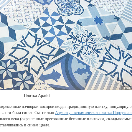
Плитка Aparici
 современные пэчворки воспроизводят традиционную плитку, популярную
 части была синяя. См. статью
Азулежу - керамическая плитка Португал
шлого века (окрашенные пресованные бетонные плиточки, складываемые
отавливались в синем цвете.