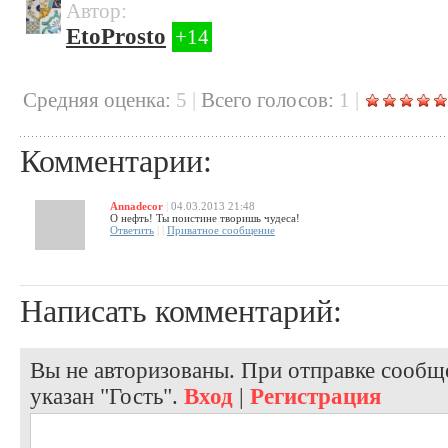
Автор:
EtoProsto
+14
Cредняя оценка:
5
|
Всего голосов:
1
|
Комментарии:
Annadecor
|
04.03.2013 21:48
О нефть! Ты поистине творишь чудеса!
Ответить
|
|
Приватное сообщение
Написать комментарий:
Вы не авторизованы. При отправке сообще
указан "Гость".
Вход
|
Регистрация