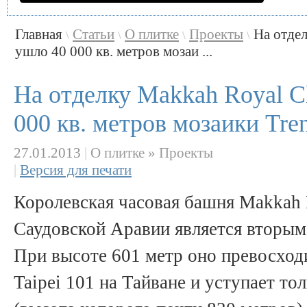
Главная
Статьи
О плитке
Проекты
На отде
\
\
\
\
ушло 40 000 кв. метров мозаи ...
На отделку Makkah Royal C
000 кв. метров мозаики Tre
27.01.2013
|
О плитке » Проекты
|
Версия для печати
Королевская часовая башня Makkah 
Саудовской Аравии является вторым 
При высоте 601 метр оно превосход
Taipei 101 на Тайване и уступает то