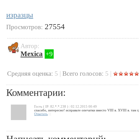
изразцы
27554
Просмотров:
Автор:
Mexica
+9
Cредняя оценка:
5
|
Всего голосов:
5
|
Комментарии:
Гость ( IP: 82.*.*.238 )
|
02.12.2015 00:49
спасибо, интересно! исправьте опечатки вместо VIII в. XVIII в. там г
Ответить
|
|
Написать комментарий: