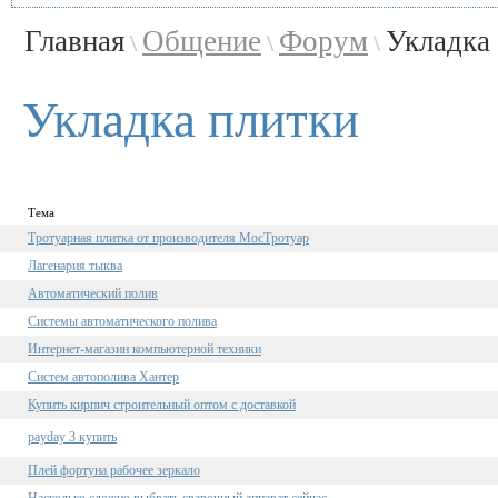
Главная
Общение
Форум
Укладка
\
\
\
Укладка плитки
Тема
Тротуарная плитка от производителя МосТротуар
Лагенария тыква
Автоматический полив
Системы автоматического полива
Интернет-магазин компьютерной техники
Систем автополива Хантер
Купить кирпич строительный оптом с доставкой
payday 3 купить
Плей фортуна рабочее зеркало
Насколько сложно выбрать сварочный аппарат сейчас