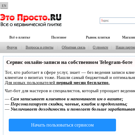
EN
Всё о плитке
Полезное
Рынок плитки
Магази
Форум
|
Вопросы и ответы
|
Обратная связь
|
О проекте
|
Наши партн
Сервис онлайн-записи на собственном Telegram-боте
Тот, кто работает в сфере услуг, знает — без ведения записи кл
клиентам о визитах тоже. Нашли самый бюджетный и оптимальн
Для новых пользователей
первый месяц бесплатно
.
Чат-бот для мастеров и специалистов, который упрощает ведение
—
Сам записывает клиентов и напоминает им о визите;
—
Персонализирует скидки, чаевые, кэшбэк и предоплаты;
—
Увеличивает доходимость и помогает больше зарабатыва
Начать пользоваться сервисом