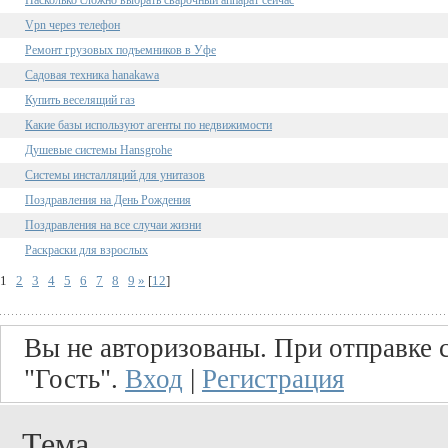
Vpn через телефон
Ремонт грузовых подъемников в Уфе
Садовая техника hanakawa
Купить веселящий газ
Какие базы используют агенты по недвижимости
Душевые системы Hansgrohe
Системы инсталляций для унитазов
Поздравления на День Рождения
Поздравления на все случаи жизни
Раскраски для взрослых
1
2
3
4
5
6
7
8
9
»
[
12
]
Вы не авторизованы. При отправке с
"Гость".
Вход
|
Регистрация
Тема