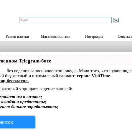
Рынок плитки
Магазины плитки
Интерьеры
Советы 
твенном Telegram-боте
ет — без ведения записи клиентов никуда. Мало того, что нужно вид
мый бюджетный и оптимальный вариант:
сервис VisitTime.
яц бесплатно
.
, который упрощает ведение записей:
минает им о визите;
, кэшбэк и предоплаты;
огает больше зарабатывать;
ервисом