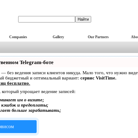
Companies
Gallery
Our Partners
Abo
твенном Telegram-боте
ет — без ведения записи клиентов никуда. Мало того, что нужно вид
мый бюджетный и оптимальный вариант:
сервис VisitTime.
яц бесплатно
.
, который упрощает ведение записей:
минает им о визите;
, кэшбэк и предоплаты;
огает больше зарабатывать;
ервисом