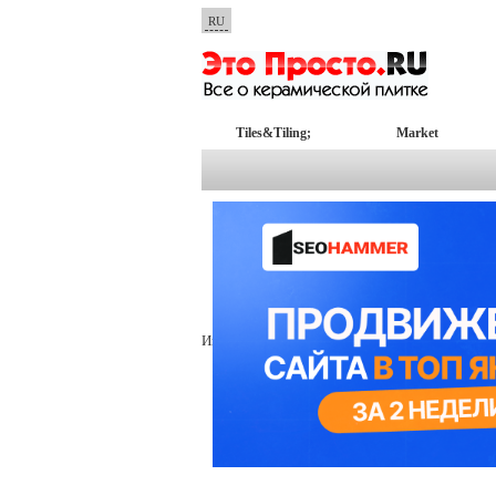
RU
Tiles&Tiling;
Market
Главная
Полезные советы
\
Полезные советы
Информация отсутствует...