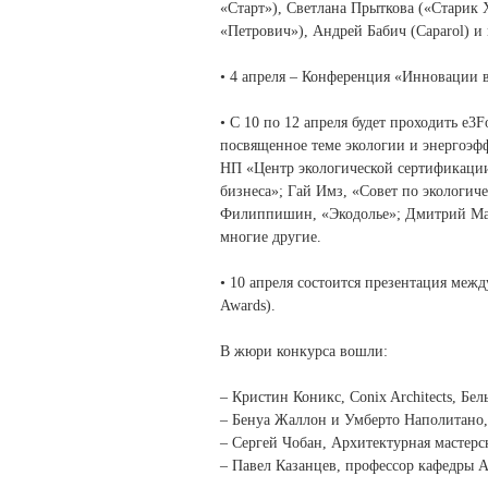
«Старт»), Светлана Прыткова («Старик
«Петрович»), Андрей Бабич (Caparol) и
• 4 апреля – Конференция «Инновации 
• C 10 по 12 апреля будет проходить e3
посвященное теме экологии и энергоэфф
НП «Центр экологической сертификац
бизнеса»; Гай Имз, «Совет по экологи
Филиппишин, «Экодолье»; Дмитрий Мак
многие другие.
• 10 апреля состоится презентация меж
Awards).
В жюри конкурса вошли:
– Кристин Коникс, Conix Architects, Бел
– Бенуа Жаллон и Умберто Наполитано, 
– Сергей Чобан, Архитектурная мастер
– Павел Казанцев, профессор кафедры А