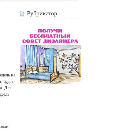
Рубрикатор
едель на
а
, будет
а. Для
едель
говли