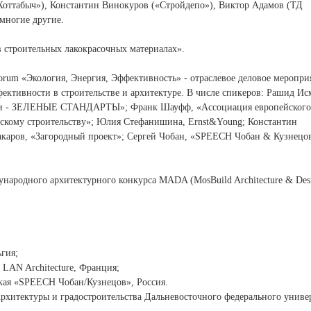
 Хоттабыч»), Константин Винокуров («Стройдепо»), Виктор Адамов (ТД
 многие другие.
в строительных лакокрасочных материалах».
Forum «Экология, Энергия, Эффективность» - отраслевое деловое меропри
ективности в строительстве и архитектуре. В числе спикеров: Рашид Ис
ии - ЗЕЛЕНЫЕ СТАНДАРТЫ»; Франк Шауфф, «Ассоциация европейского
ческому строительству»; Юлия Стефанишина, Ernst&Young; Константин
аров, «Загородный проект»; Сергей Чобан, «SPEECH Чобан & Кузнецо
дународного архитектурного конкурса MADA (MosBuild Architecture & Des
ьгия;
LAN Architecture, Франция;
ская «SPEECH Чобан/Кузнецов», Россия.
рхитектуры и градостроительства Дальневосточного федерального универ