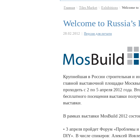
Главная
Tiles Market
Exhibitions
Welcome to R
\
\
\
Welcome to Russia’s l
28.02.2012
|
|
Версия для печати
Крупнейшая в России строительная и ин
главной выставочной площадке Москвы 
проходить с 2 по 5 апреля 2012 года. Вт
бесплатного посещения выставки получи
выставки.
В рамках выставки MosBuild 2012 состо
• 3 апреля пройдет Форум «Проблемы и
DIY». В числе спикеров: Алексей Иовл