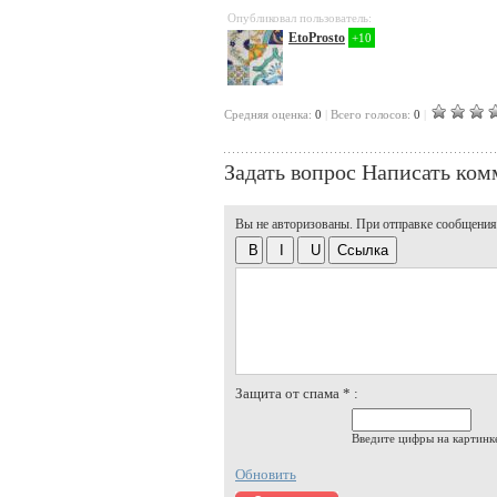
Опубликовал пользователь:
EtoProsto
+10
Cредняя оценка:
0
|
Всего голосов:
0
|
Задать вопрос
Написать ком
Вы не авторизованы. При отправке сообщения, 
Защита от спама * :
Введите цифры на картинк
Обновить