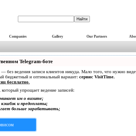
Companies
Gallery
Our Partners
Abo
твенном Telegram-боте
ет — без ведения записи клиентов никуда. Мало того, что нужно вид
мый бюджетный и оптимальный вариант:
сервис VisitTime.
яц бесплатно
.
, который упрощает ведение записей:
минает им о визите;
, кэшбэк и предоплаты;
огает больше зарабатывать;
ервисом