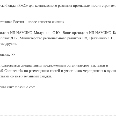
урсы Фонда «РЖС» для комплексного развития промышленности строите
этажная Россия – новое качество жизни».
Президент НП НАМИКС, Милушкин С.Ю., Вице-президент НП НАМИКС, К
овал Д.В., Министерство регионального развития РФ, Цыгаменко С.С.,
ие другие.
иятиях >>
пользоваться специальным предложением организаторов выставки и
«S-Continental» по размещению гостей и участников мероприятия в лучш
ставки со значительными скидки.
ите сайт mosbuild.com