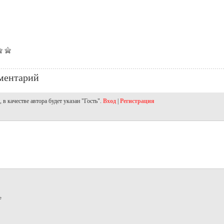
ментарий
в качестве автора будет указан "Гость".
Вход
|
Регистрация
е