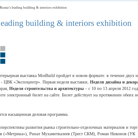
ussia’s leading building & interiors exhibition
eading building & interiors exhibition
терьерная выставка MosBuild пройдет в новом формате: в течение двух н
- ЦВК «Экспоцентр». Первая неделя выставки,
Неделя дизайна и декор
орая,
Неделя строительства и архитектуры
– с 10 по 13 апреля 2012 год
те электронный билет на сайте. Билет действует на протяжении обеих н
ится насыщенная деловая программа.
 перспективы развития рынка строительно-отделочных материалов и тор
ев («Метрика»), Ринат Мухаметвалеев (Трест СКМ), Роман Никонов (УК