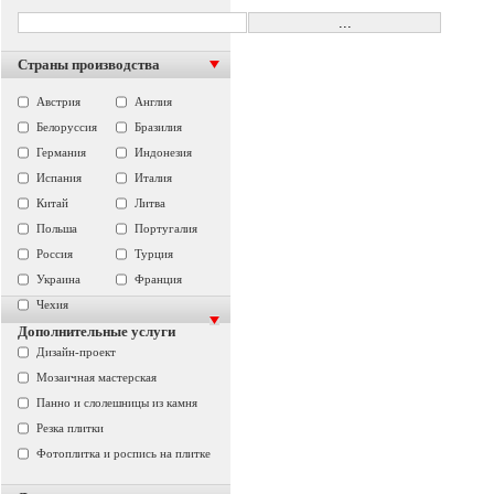
Страны производства
Австрия
Англия
Белоруссия
Бразилия
Германия
Индонезия
Испания
Италия
Китай
Литва
Польша
Португалия
Россия
Турция
Украина
Франция
Чехия
Дополнительные услуги
Дизайн-проект
Мозаичная мастерская
Панно и слолешницы из камня
Резка плитки
Фотоплитка и роспись на плитке