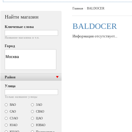
Главная
BALDOCER
\
Найти магазин
BALDOCER
Ключевые слова
Информация отсутствует...
Название магазина и т.п.
Город
Район
Улица
Только название улицы
ВАО
ЗАО
САО
СВАО
СЗАО
ЦАО
ЮАО
ЮВАО
ЮЗАО
Подмосковье