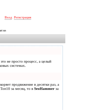
Вход
Регистрация
|
ut us
 это не просто процесс, а целый
ковых системах.
скоряет продвижение в десятки раз, а
 Топ10 за месяц, то в
SeoHammer
за