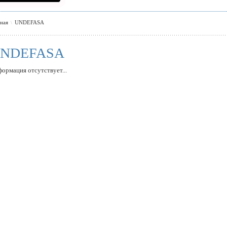
вная
UNDEFASA
\
NDEFASA
ормация отсутствует...