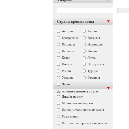
Страны производства
Австрия
Англия
Белоруссия
Бразилия
Германия
Индонезия
Испания
Италия
Китай
Литва
Польша
Португалия
Россия
Турция
Украина
Франция
Чехия
Дополнительные услуги
Дизайн-проект
Мозаичная мастерская
Панно и слолешницы из камня
Резка плитки
Фотоплитка и роспись на плитке