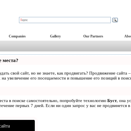
Companies
Gallery
Our Partners
Abo
е места?
дать свой сайт, но не знаете, как продвигать? Продвижение сайта –
 на увеличение его посещаемости и повышение его позиций в поис
места в поиске самостоятельно, попробуйте технологию
Буст
, она у
ечение первых 7 дней. Если ни один запрос у вас не продвинется в
сайта