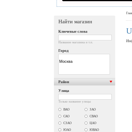
Гла
Найти магазин
U
Ключевые слова
Инф
Название магазина и т.п.
Город
Район
Улица
Только название улицы
ВАО
ЗАО
САО
СВАО
СЗАО
ЦАО
ЮАО
ЮВАО