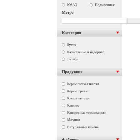
ЮЗАО
Подмосковье
Метро
Категория
Бутик
Качественно и недорого
Эконом
Продукция
Керамическая плитка
Керамогранит
Клеи и затирки
Клинкер
Клинкерные термопанели
Мозаика
Натуральный камень
Фабрики