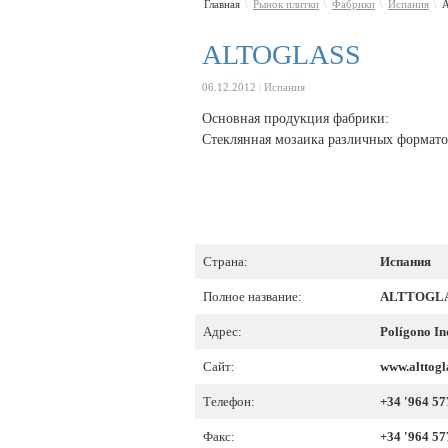
Главная
Рынок плитки
Фабрики
Испания
\
\
\
\
ALTOGLASS
06.12.2012
|
Испания
Основная продукция фабрики:
Стеклянная мозаика различных формат
Страна:
Испания
Полное название:
ALTTOGLAS
Адрес:
Polígono In
Сайт:
www.alttogl
Телефон:
+34 '964 57
Факс:
+34 '964 57