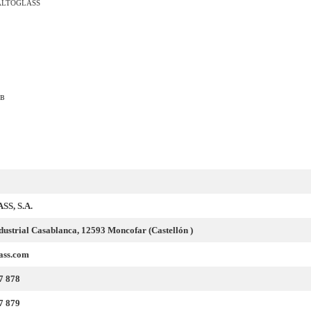
ALTOGLASS
ов
S, S.A.
dustrial Casablanca, 12593 Moncofar (Castellón )
ass.com
7 878
7 879