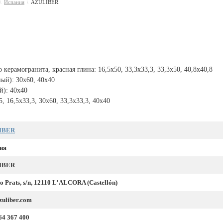
Испания
AZULIBER
\
\
ерамогранита, красная глина: 16,5x50, 33,3x33,3, 33,3x50, 40,8x40,8
ый): 30x60, 40x40
й): 40x40
 16,5x33,3, 30x60, 33,3x33,3, 40x40
IBER
ия
IBER
 Prats, s/n, 12110 L’ ALCORA (Castellón)
zuliber.com
64 367 400