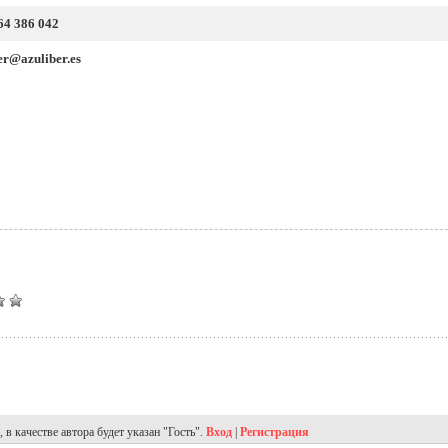
64 386 042
er@azuliber.es
в качестве автора будет указан "Гость".
Вход
|
Регистрация