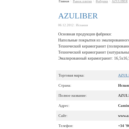
Главная
Рынок плитки
Фабрики
AZULIBER
\
\
\
AZULIBER
06.12.2012
|
Испания
Основная продукция фабрики:
Напольные покрытия из эмалированного к
Технический керамогранит (полированн
Технический керамогранит (натуральны
Эмалированный керамогранит: 16,5x16,5,
Торговая марка:
AZUL
Страна:
Испан
Полное название:
AZUL
Адрес:
Camino
Сайт:
www.a
Телефон:
+34 '9