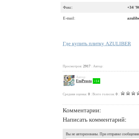
Факс:
+34 '9
E-mail:
azulib
Где купить плитку AZULIBER
Просмотров:
2917
|
Автор:
Автор:
EtoProsto
+14
Cредняя оценка:
0
|
Всего голосов:
0
|
Комментарии:
Написать комментарий:
Вы не авторизованы. При отправке сообщения, 