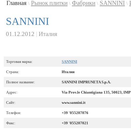
Главная
Рынок плитки
Фабрики
SANNINI
\
\
\
\
SANNINI
01.12.2012
|
Италия
Торговая марка:
SANNINI
Страна:
Италия
Полное название:
SANNINI IMPRUNETA S.p.A.
Адрес:
Via Prov.le Chiantigiana 135, 50023, I
Сайт:
www.sannini.it
Телефон:
+39 '055207076
Факс:
+39 '055207021