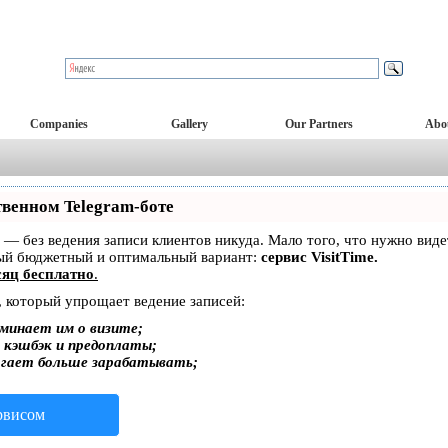
Companies
Gallery
Our Partners
Abo
твенном Telegram-боте
ет — без ведения записи клиентов никуда. Мало того, что нужно вид
мый бюджетный и оптимальный вариант:
сервис VisitTime.
яц бесплатно
.
, который упрощает ведение записей:
минает им о визите;
, кэшбэк и предоплаты;
огает больше зарабатывать;
ервисом