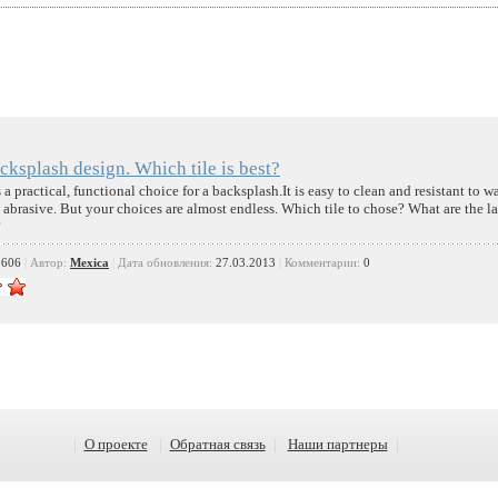
cksplash design. Which tile is best?
 a practical, functional choice for a backsplash.It is easy to clean and resistant to wa
abrasive. But your choices are almost endless. Which tile to chose? What are the la
?
3606
|
Автор:
Mexica
|
Дата обновления:
27.03.2013
|
Комментарии:
0
|
О проекте
|
Обратная связь
|
Наши партнеры
|