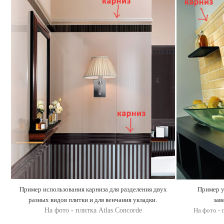
Пример использования карниза для разделения двух
Пример у
разных видов плитки и для венчания укладки
.
зав
На фото - плитка Atlas Concorde
На фото - 