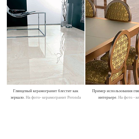
Глянцевый керамогранит блестит как
Пример использования гля
зеркало.
На фото- керамогранит Peronda
интерьере.
На фото - к