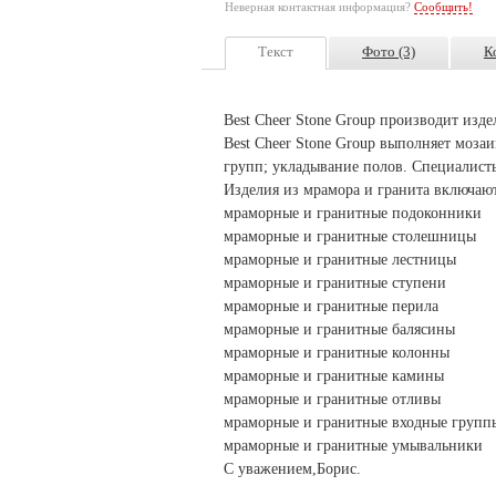
Неверная контактная информация?
Сообщить!
Текст
Фото (3)
К
Best Cheer Stone Group производит изде
Best Cheer Stone Group выполняет моза
групп; укладывание полов. Специалист
Изделия из мрамора и гранита включают
мраморные и гранитные подоконники
мраморные и гранитные столешницы
мраморные и гранитные лестницы
мраморные и гранитные ступени
мраморные и гранитные перила
мраморные и гранитные балясины
мраморные и гранитные колонны
мраморные и гранитные камины
мраморные и гранитные отливы
мраморные и гранитные входные групп
мраморные и гранитные умывальники
С уважением,Борис.