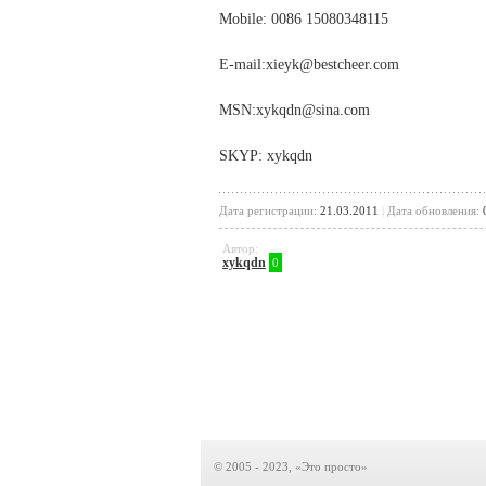
Mobile: 0086 15080348115
E-mail:xieyk@bestcheer.com
MSN:xykqdn@sina.com
SKYP: xykqdn
Дата регистрации:
21.03.2011
|
Дата обновления:
0
Автор:
xykqdn
0
© 2005 - 2023, «Это просто»