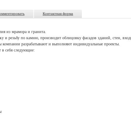
омментировать
Контактная форма
лия из мрамора и гранита.
ику и резьбу по камню, производит облицовку фасадов зданий, стен, вхо
ы компании разрабатывают и выполняют индивидуальные проекты.
 в себя следующие:
ы