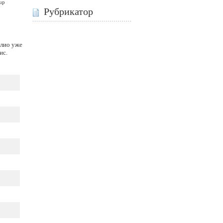
up
Рубрикатор
олио уже
ис.