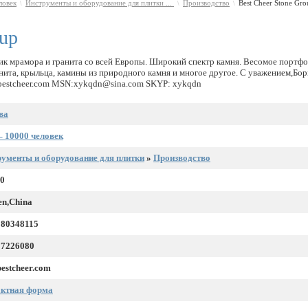
ловек
Инструменты и оборудование для плитки ...
Производство
Best Cheer Stone Gro
\
\
\
oup
к мрамора и гранита со всей Европы. Широкий спектр камня. Весомое портф
анита, крыльца, камины из природного камня и многое другое. С уважением,Бор
bestcheer.com MSN:xykqdn@sina.com SKYP: xykqdn
ва
– 10000 человек
ументы и оборудование для плитки
»
Производство
00
n,China
080348115
27226080
estcheer.com
актная форма