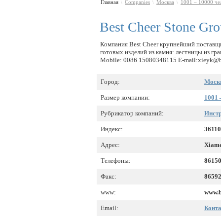
Главная
Companies
Москва
1001 – 10000 че
\
\
\
Best Cheer Stone Gr
Компания Best Cheer крупнейший поставщи
готовых изделий из камня: лестницы из гр
Mobile: 0086 15080348115 E-mail:xieyk@
Город:
Моск
Размер компании:
1001 
Рубрикатор компаний:
Инстр
Индекс:
3611
Адрес:
Xiame
Телефоны:
8615
Факс:
8659
www:
www.b
Email:
Конт