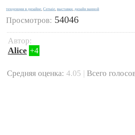
тенденции в дизайне
,
Cersaie
,
выставки
,
дизайн ванной
54046
Просмотров:
Автор:
Alice
+4
Cредняя оценка:
4.05
|
Всего голосов