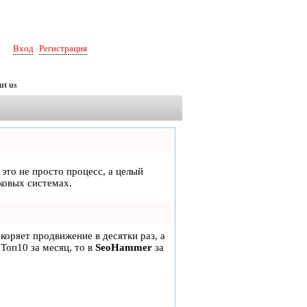
Вход
Регистрация
|
ut us
 это не просто процесс, а целый
ковых системах.
скоряет продвижение в десятки раз, а
 Топ10 за месяц, то в
SeoHammer
за