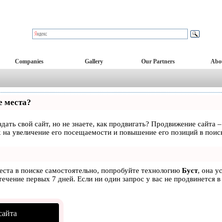
Companies
Gallery
Our Partners
Abo
е места?
дать свой сайт, но не знаете, как продвигать? Продвижение сайта –
 на увеличение его посещаемости и повышение его позиций в поис
места в поиске самостоятельно, попробуйте технологию
Буст
, она у
ечение первых 7 дней. Если ни один запрос у вас не продвинется в
сайта