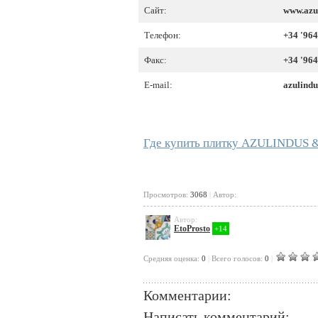
Сайт:
www.azu
Телефон:
+34 '964
Факс:
+34 '964
E-mail:
azulind
Где купить плитку AZULINDUS 
Просмотров:
3068
|
Автор:
Автор:
EtoProsto
+14
Cредняя оценка:
0
|
Всего голосов:
0
|
Комментарии:
Написать комментарий: