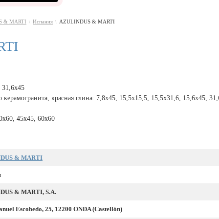
S & MARTI
Испания
AZULINDUS & MARTI
\
\
RTI
 31,6x45
ерамогранита, красная глина: 7,8x45, 15,5x15,5, 15,5x31,6, 15,6x45, 31,
x60, 45x45, 60x60
DUS & MARTI
я
DUS & MARTI, S.A.
nuel Escobedo, 25, 12200 ONDA (Castellón)