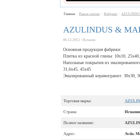
Главная
Рынок плитки
Фабрики
AZULINDU
\
\
\
AZULINDUS & MA
06.12.2012
|
Испания
Основная продукция фабрики:
Плитка из красной глины: 10x10, 25x40,
Напольные покрытия из эмалированного к
31,6x45, 45x45
Эмалированный керамогранит: 30x30, 30
Торговая марка:
AZULIN
Страна:
Испани
Полное название:
AZULIN
Адрес:
Avda. Ma