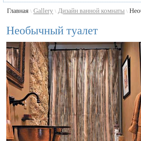
Главная
Gallery
Дизайн ванной комнаты
Нео
\
\
\
Необычный туалет