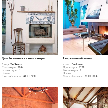
Дизайн камина в стиле кантри
Современный камин
Автор:
EtoProsto
Автор:
EtoProsto
Просмотров:
9984
Просмотров:
9278
Комментарии:
0
Комментарии:
0
Оценка:
Оценка:
Дата добавления :
31.01.2006
Дата добавления :
31.01.2006