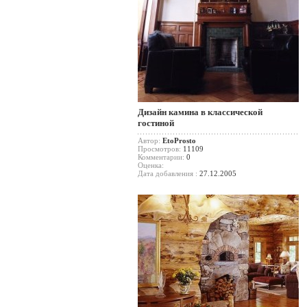
Дизайн камина в классической
гостиной
Автор:
EtoProsto
Просмотров:
11109
Комментарии:
0
Оценка:
Дата добавления :
27.12.2005