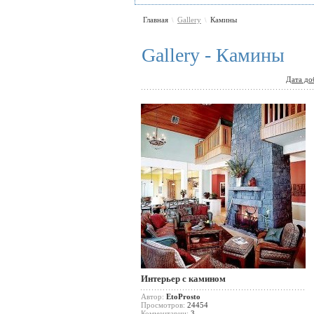
Главная
Gallery
Камины
\
\
Gallery - Камины
Дата до
Интерьер с камином
Автор:
EtoProsto
Просмотров:
24454
Комментарии:
3