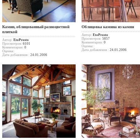
Камин, облицованный разноцветной
Облицовка камина из камня
плиткой
Автор:
EtoProsto
Просмотров:
5857
Автор:
EtoProsto
Комментарии:
0
Просмотров:
6101
Оценка:
Комментарии:
0
Дата добавления :
24.01.2006
Оценка:
Дата добавления :
24.01.2006