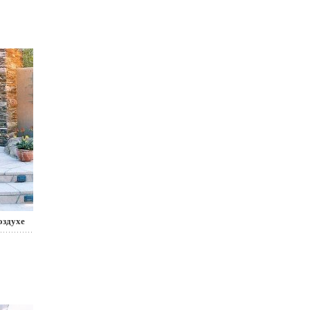
оздухе