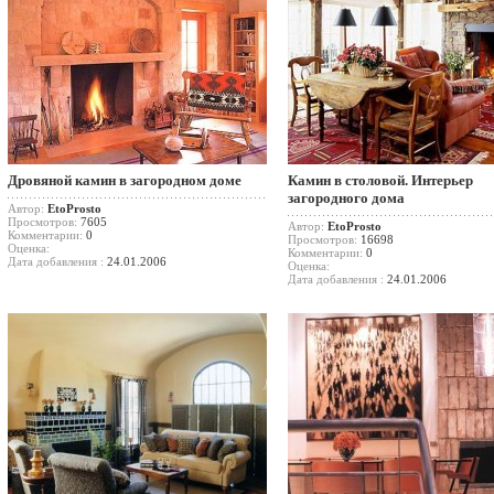
Дровяной камин в загородном доме
Камин в столовой. Интерьер
загородного дома
Автор:
EtoProsto
Просмотров:
7605
Автор:
EtoProsto
Комментарии:
0
Просмотров:
16698
Оценка:
Комментарии:
0
Дата добавления :
24.01.2006
Оценка:
Дата добавления :
24.01.2006