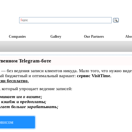
Companies
Gallery
Our Partners
Abo
твенном Telegram-боте
ет — без ведения записи клиентов никуда. Мало того, что нужно вид
мый бюджетный и оптимальный вариант:
сервис VisitTime.
яц бесплатно
.
, который упрощает ведение записей:
минает им о визите;
, кэшбэк и предоплаты;
огает больше зарабатывать;
ервисом