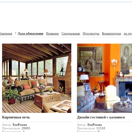
↑
бавления
Дата обновления
Название
Специальные
Просмотры
Комментарии
по пр
Кирпичная печь
Дизайн гостиной с камином
Автор:
EtoProsto
Автор:
EtoProsto
Просмотров:
20005
Просмотров:
11510
Комментарии:
1
Комментарии:
0