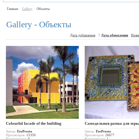
Главная
Gallery
Объекты
\
\
Gallery - Объекты
↑
Дата добавления
Дата обновления
Назв
Colourful facade of the building
Самодельная рамка для зерк
Автор:
EtoProsto
Автор:
EtoProsto
Просмотров:
15350
Просмотров:
26677
Комментарии:
0
Комментарии:
1